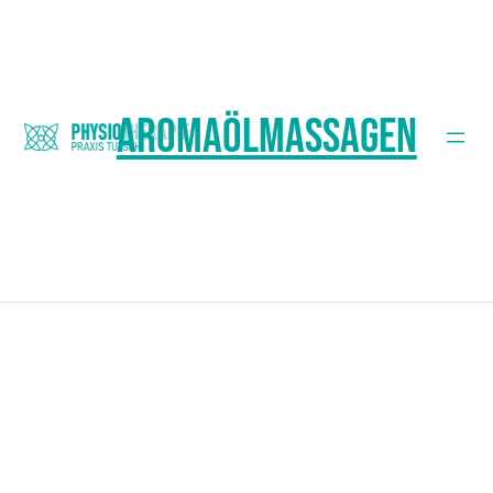
AromaÖlmassagen