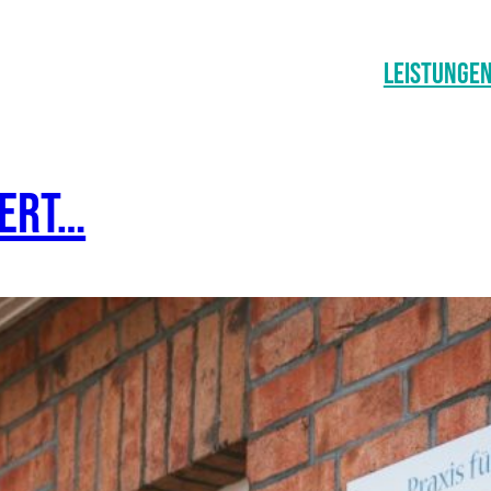
Leistunge
iert…