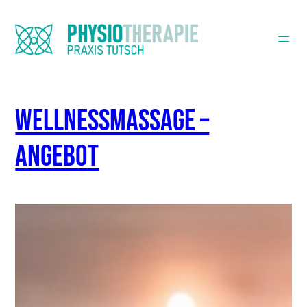
Schlagwort:
physio
Zum
Inhalt
springen
Wellnessmassage –
Angebot